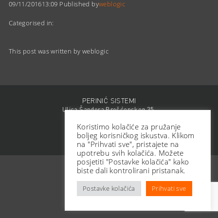
09/11/201613:09
Published by
weblogic
Categorised in:
This post was written by weblogic
PERINIĆ SISTEMI
Ulica Šandora Brešćenskog 35,
Velika Gorica
Koristimo kolačiće za pružanje
boljeg korisničkog iskustva. Klikom
© 2016. Perinić sistemi d.o.o
na "Prihvati sve", pristajete na
upotrebu svih kolačića. Možete
posjetiti "Postavke kolačića" kako
biste dali kontrolirani pristanak.
Postavke kolačića
Prihvati sve